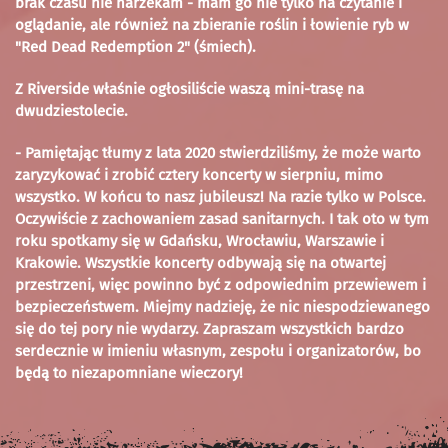
brak czasu nie narzekam - mam go nie tylko na czytanie i
oglądanie, ale również na zbieranie roślin i łowienie ryb w
"Red Dead Redemption 2" (śmiech).
Z Riverside właśnie ogłosiliście waszą mini-trasę na
dwudziestolecie.
- Pamiętając tłumy z lata 2020 stwierdziliśmy, że może warto
zaryzykować i zrobić cztery koncerty w sierpniu, mimo
wszystko. W końcu to nasz jubileusz! Na razie tylko w Polsce.
Oczywiście z zachowaniem zasad sanitarnych. I tak oto w tym
roku spotkamy się w Gdańsku, Wrocławiu, Warszawie i
Krakowie. Wszystkie koncerty odbywają się na otwartej
przestrzeni, więc powinno być z odpowiednim przewiewem i
bezpieczeństwem. Miejmy nadzieję, że nic niespodziewanego
się do tej pory nie wydarzy. Zapraszam wszystkich bardzo
serdecznie w imieniu własnym, zespołu i organizatorów, bo
będą to niezapomniane wieczory!