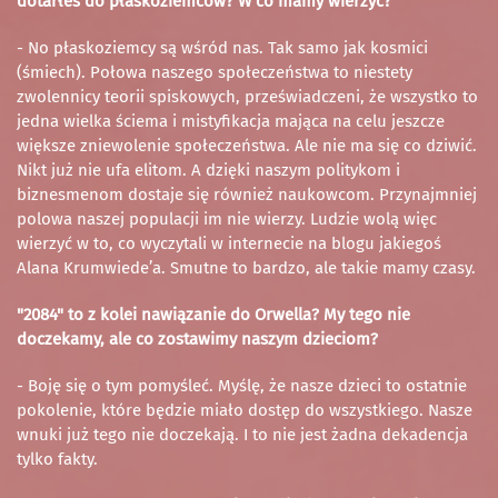
dotarłeś do płaskoziemców? W co mamy wierzyć?
- No płaskoziemcy są wśród nas. Tak samo jak kosmici
(śmiech). Połowa naszego społeczeństwa to niestety
zwolennicy teorii spiskowych, przeświadczeni, że wszystko to
jedna wielka ściema i mistyfikacja mająca na celu jeszcze
większe zniewolenie społeczeństwa. Ale nie ma się co dziwić.
Nikt już nie ufa elitom. A dzięki naszym politykom i
biznesmenom dostaje się również naukowcom. Przynajmniej
polowa naszej populacji im nie wierzy. Ludzie wolą więc
wierzyć w to, co wyczytali w internecie na blogu jakiegoś
Alana Krumwiede’a. Smutne to bardzo, ale takie mamy czasy.
"2084" to z kolei nawiązanie do Orwella? My tego nie
doczekamy, ale co zostawimy naszym dzieciom?
- Boję się o tym pomyśleć. Myślę, że nasze dzieci to ostatnie
pokolenie, które będzie miało dostęp do wszystkiego. Nasze
wnuki już tego nie doczekają. I to nie jest żadna dekadencja
tylko fakty.