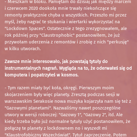
- Mieszkam w bloku. Pamiętam do dzisiaj jak między marcem
i czerwcem 2020 dookoła mnie trwały niekończące się
remonty praktycznie chyba u wszystkich. Przeszło mi przez
myśl, żeby nagrać te stukania i wiertarki wykorzystać na
"Lockdown Spaces". Ostatecznie z tego zrezygnowałem, ale
rok później przy "Claustrophobic" postanowiłem, że już
przywołam uderzenia z remontów i zrobię z nich "perkusję"
w kilku utworach.
Zawsze mnie interesowało, jak powstają tytuły do
instrumentalnych nagrań. Wygląda na to, że oderwałeś się od
komputera i popatrzyłeś w kosmos.
- Tym razem miały być koła, okręgi. Pierwszym moim
skojarzeniem były więc planety. Zresztą podczas sesji w
warszawskim Serakosie nowa muzyka kojarzyła nam się też z
"Gazowymi planetami". Nazwaliśmy nawet poszczególne
utwory w wersji roboczej: "Gazowy 1", "Gazowy 2", itd. Ale
kiedy trzeba było już normalne tytuły użyć postanowiłem, że
połączę te planety z lockdownem no i wyszedł mi
"Klaustrofobiczny Wszechświat". Tytuł zaprzeczenie. Potem