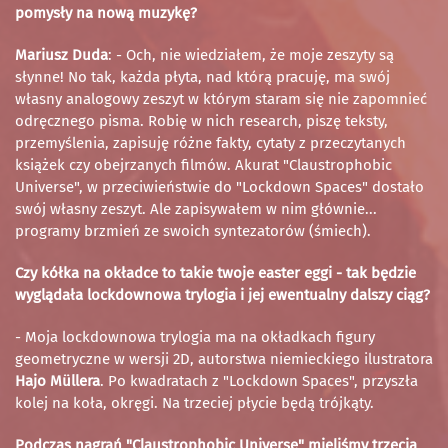
pomysły na nową muzykę?
Mariusz Duda
: - Och, nie wiedziałem, że moje zeszyty są
słynne! No tak, każda płyta, nad którą pracuję, ma swój
własny analogowy zeszyt w którym staram się nie zapomnieć
odręcznego pisma. Robię w nich research, piszę teksty,
przemyślenia, zapisuję różne fakty, cytaty z przeczytanych
książek czy obejrzanych filmów. Akurat "Claustrophobic
Universe", w przeciwieństwie do "Lockdown Spaces" dostało
swój własny zeszyt. Ale zapisywałem w nim głównie...
programy brzmień ze swoich syntezatorów (śmiech).
Czy kółka na okładce to takie twoje easter eggi - tak będzie
wyglądała lockdownowa trylogia i jej ewentualny dalszy ciąg?
- Moja lockdownowa trylogia ma na okładkach figury
geometryczne w wersji 2D, autorstwa niemieckiego ilustratora
Hajo Müllera
. Po kwadratach z "Lockdown Spaces", przyszła
kolej na koła, okręgi. Na trzeciej płycie będą trójkąty.
Podczas nagrań "Claustrophobic Universe" mieliśmy trzecią