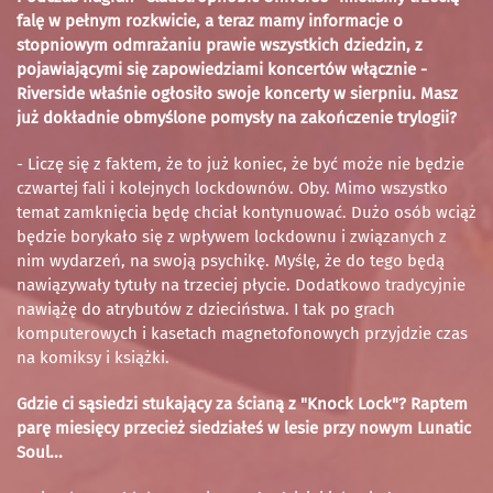
falę w pełnym rozkwicie, a teraz mamy informacje o
stopniowym odmrażaniu prawie wszystkich dziedzin, z
pojawiającymi się zapowiedziami koncertów włącznie -
Riverside właśnie ogłosiło swoje koncerty w sierpniu. Masz
już dokładnie obmyślone pomysły na zakończenie trylogii?
- Liczę się z faktem, że to już koniec, że być może nie będzie
czwartej fali i kolejnych lockdownów. Oby. Mimo wszystko
temat zamknięcia będę chciał kontynuować. Dużo osób wciąż
będzie borykało się z wpływem lockdownu i związanych z
nim wydarzeń, na swoją psychikę. Myślę, że do tego będą
nawiązywały tytuły na trzeciej płycie. Dodatkowo tradycyjnie
nawiążę do atrybutów z dzieciństwa. I tak po grach
komputerowych i kasetach magnetofonowych przyjdzie czas
na komiksy i książki.
Gdzie ci sąsiedzi stukający za ścianą z "Knock Lock"? Raptem
parę miesięcy przecież siedziałeś w lesie przy nowym Lunatic
Soul...