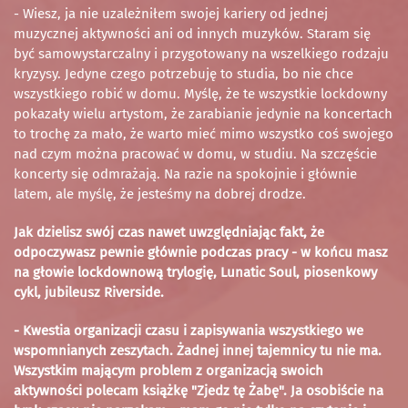
- Wiesz, ja nie uzależniłem swojej kariery od jednej
muzycznej aktywności ani od innych muzyków. Staram się
być samowystarczalny i przygotowany na wszelkiego rodzaju
kryzysy. Jedyne czego potrzebuję to studia, bo nie chce
wszystkiego robić w domu. Myślę, że te wszystkie lockdowny
pokazały wielu artystom, że zarabianie jedynie na koncertach
to trochę za mało, że warto mieć mimo wszystko coś swojego
nad czym można pracować w domu, w studiu. Na szczęście
koncerty się odmrażają. Na razie na spokojnie i głównie
latem, ale myślę, że jesteśmy na dobrej drodze.
Jak dzielisz swój czas nawet uwzględniając fakt, że
odpoczywasz pewnie głównie podczas pracy - w końcu masz
na głowie lockdownową trylogię, Lunatic Soul, piosenkowy
cykl, jubileusz Riverside.
- Kwestia organizacji czasu i zapisywania wszystkiego we
wspomnianych zeszytach. Żadnej innej tajemnicy tu nie ma.
Wszystkim mającym problem z organizacją swoich
aktywności polecam książkę "Zjedz tę Żabę". Ja osobiście na