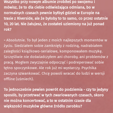
Wszystko przy nowym albumie zrobiłeś po swojemu i
mówisz, że to dla ciebie odświeżająca odmiana, bo w
normalnych czasach pewnie byłbyś gdzieś w Europie na
trasie z Riverside, ale że byłoby to to samo, co przez ostatnie
10, 20 lat. Nie żałujesz, że zostałeś uziemiony na już ponad
rok?
-
Absolutnie. To był jeden z moich najlepszych momentów w
życiu. Siedziałem sobie zamknięty z rodziną, nadrabiałem
zaległości książkowo-serialowe, komponowałem muzykę.
Szczęśliwie nie doświadczyłem ani choroby, ani problemów z
pracą. Mogłem zwyczajnie odpocząć i podreperować sobie
tętno spoczynkowe. Ale rok już mi wystarczy. Psychika
zaczyna szwankować. Chcę powoli wracać do ludzi w wersji
offline (uśmiech).
To jednocześnie pewien powrót do podziemia - czy to jedyny
sposób, by przetrwać w tych zwariowanych czasach, skoro
nie można koncertować, a to w ostatnim czasie dla
większości muzyków główne źródło zarobku?