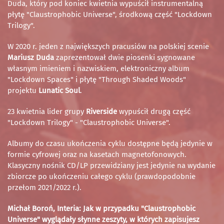
Duda, który pod koniec kwietnia wypuścił instrumentalną
płytę "Claustrophobic Universe", środkową część "Lockdown
Trilogy".
W 2020 r. jeden z największych pracusiów na polskiej scenie
Mariusz Duda
zaprezentował dwie piosenki sygnowane
własnym imieniem i nazwiskiem, elektroniczny album
"Lockdown Spaces" i płytę "Through Shaded Woods"
projektu
Lunatic Soul
.
23 kwietnia lider grupy
Riverside
wypuścił drugą część
"Lockdown Trilogy" - "Claustrophobic Universe".
Albumy do czasu ukończenia cyklu dostępne będą jedynie w
formie cyfrowej oraz na kasetach magnetofonowych.
Klasyczny nośnik CD/LP przewidziany jest jedynie na wydanie
zbiorcze po ukończeniu całego cyklu (prawdopodobnie
przełom 2021/2022 r.).
Michał Boroń, Interia: Jak w przypadku "Claustrophobic
Universe" wyglądały słynne zeszyty, w których zapisujesz